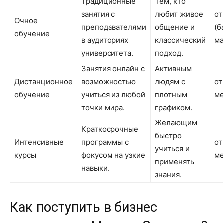
Традиционные
Тем, кто
занятия с
любит живое
от
Очное
преподавателями
общение и
(б
обучение
в аудиториях
классический
ма
университета.
подход.
Занятия онлайн с
Активным
Дистанционное
возможностью
людям с
от
обучение
учиться из любой
плотным
ме
точки мира.
графиком.
Желающим
Краткосрочные
быстро
Интенсивные
программы с
от
учиться и
курсы
фокусом на узкие
ме
применять
навыки.
знания.
Как поступить в бизнес