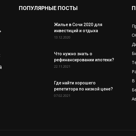
ПОПУЛЯРНЫЕ ПОСТЫ
П
Жилье в Сочи 2020 для
П
ь
инвестиций и отдыха
О
13.12.2020
Д
Б
Что нужно знать о
:
рефинансировании ипотеки?
Т
22.11.2021
й
Р
В
Где найти хорошего
репетитора по низкой цене?
Б
07.02.2021
А