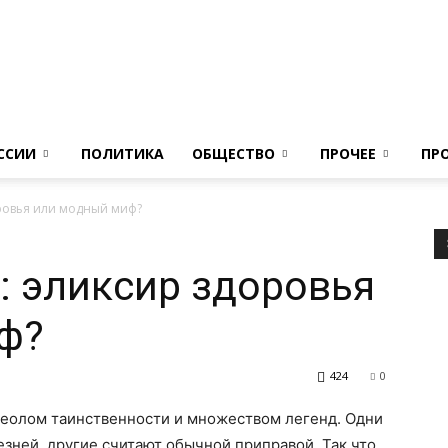
Новости
ССИИ
ПОЛИТИКА
ОБЩЕСТВО
ПРОЧЕЕ
ПР
оровья или модный миф?
сегодня
: эликсир здоровья
ф?
424
0
в
реолом таинственности и множеством легенд. Одни
езней, другие считают обычной приправой. Так что