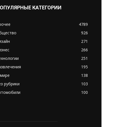
ОПУЛЯРНЫЕ КАТЕГОРИИ
рочее
4789
бщество
926
изайн
271
изнес
266
ехнологии
251
азвлечения
195
 мире
138
ез рубрики
103
втомобили
100