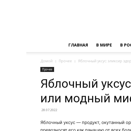
ГЛАВНАЯ
В МИРЕ
В РО
Домой
Прочее
Яблочный уксус: эликсир зд
Прочее
Яблочный уксус
или модный ми
28.07.2022
Яблочный уксус — продукт, окутанный о
превозносят его как панацею от всех бол