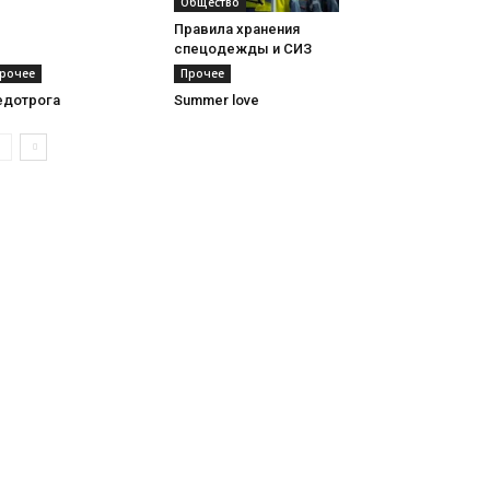
Общество
Правила хранения
спецодежды и СИЗ
рочее
Прочее
едотрога
Summer love